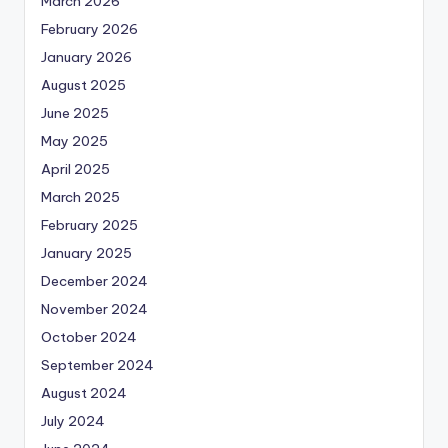
March 2026
February 2026
January 2026
August 2025
June 2025
May 2025
April 2025
March 2025
February 2025
January 2025
December 2024
November 2024
October 2024
September 2024
August 2024
July 2024