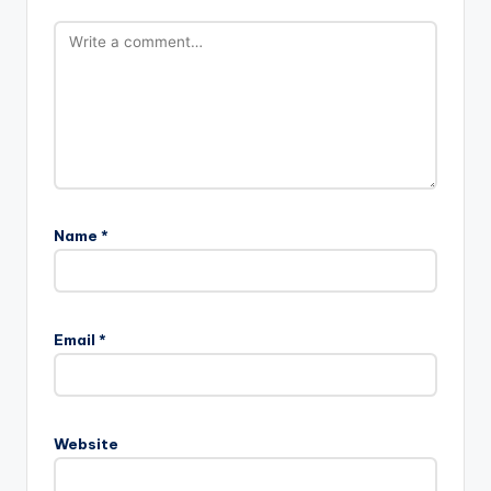
Name
*
Email
*
Website