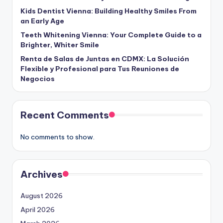
Kids Dentist Vienna: Building Healthy Smiles From
an Early Age
Teeth Whitening Vienna: Your Complete Guide to a
Brighter, Whiter Smile
Renta de Salas de Juntas en CDMX: La Solución
Flexible y Profesional para Tus Reuniones de
Negocios
Recent Comments
No comments to show.
Archives
August 2026
April 2026