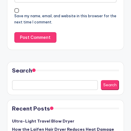
Save my name, email, and website in this browser for the
next time I comment.
Search
Search
Recent Posts
Ultra-Light Travel Blow Dryer
How the Laifen Hair Dryer Reduces Heat Damage