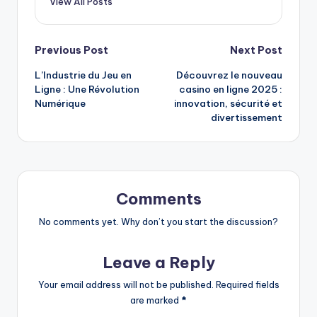
View All Posts
Post
Previous Post
Next Post
L’Industrie du Jeu en
Découvrez le nouveau
navigation
Ligne : Une Révolution
casino en ligne 2025 :
Numérique
innovation, sécurité et
divertissement
Comments
No comments yet. Why don’t you start the discussion?
Leave a Reply
Your email address will not be published.
Required fields
are marked
*