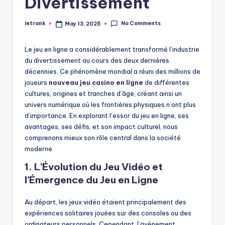
Divertissement
No Comments
letrank
May 13, 2025
Posted
by
Le jeu en ligne a considérablement transformé l’industrie
du divertissement au cours des deux dernières
décennies. Ce phénomène mondial a réuni des millions de
joueurs
nouveau jeu casino en ligne
de différentes
cultures, origines et tranches d’âge, créant ainsi un
univers numérique où les frontières physiques n’ont plus
d’importance. En explorant l’essor du jeu en ligne, ses
avantages, ses défis, et son impact culturel, nous
comprenons mieux son rôle central dans la société
moderne.
1.
L’Évolution du Jeu Vidéo et
l’Émergence du Jeu en Ligne
Au départ, les jeux vidéo étaient principalement des
expériences solitaires jouées sur des consoles ou des
ordinateurs personnels. Cependant, l’avènement