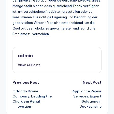
den privaten Gebrauch oder gewerbliche Zwecke, diese
Menge stellt sicher, dass ausreichend Tabak verfügbar
ist, um verschiedene Produkte herzustellen oder zu
konsumieren. Die richtige Lagerung und Beachtung der
gesetzlichen Vorschriften sind entscheidend, um die
Qualität des Tabaks zu gewährleisten und rechtliche
Probleme zu vermeiden.
admin
View All Posts
Post
Previous Post
Next Post
Orlando Drone
Appliance Repair
navigation
Company: Leading the
Services: Expert
Charge in Aerial
Solutions in
Innovation
Jacksonville