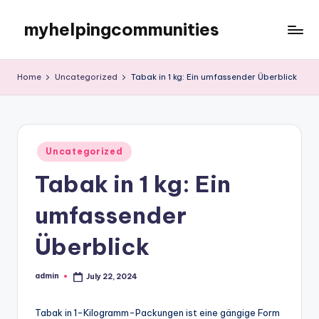
myhelpingcommunities
Skip
to
content
Home
Uncategorized
Tabak in 1 kg: Ein umfassender Überblick
Posted
Uncategorized
in
Tabak in 1 kg: Ein
umfassender
Überblick
admin
July 22, 2024
Posted
by
Tabak in 1-Kilogramm-Packungen ist eine gängige Form